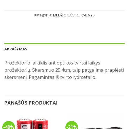
Kategorija:
MEDŽIOKLĖS REIKMENYS
APRAŠYMAS
Prožektorio laikiklis ant optikos tvirtai laikys
prožektorių. Skersmuo 25.4cm, taip patgalima praplėsti
skersmenį. Pagamintas iš tvirto lydmetalio.
PANAŠŪS PRODUKTAI
-40%
-21%