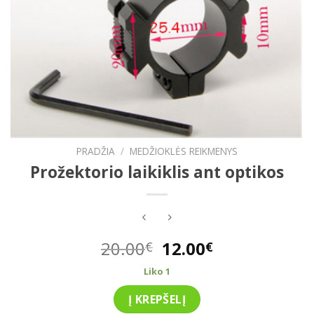
PRADŽIA
/
MEDŽIOKLĖS REIKMENYS
Prožektorio laikiklis ant optikos
Original
Current
20.00
12.00
€
€
price
price
Liko 1
was:
is:
20.00€.
12.00€.
Į KREPŠELĮ