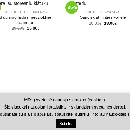
+
-36%
MEDŽIOKLĖS REIKMENYS
BUITIS, LAISVALAIKIS
Maitinimo laidas medžioklinei
Sandisk atminties kortelė
kamerai
Original
Curren
28.00
€
18.00
€
price
price
Original
Current
20.00
€
15.00
€
was:
is:
price
price
28.00€.
18.00€
was:
is:
20.00€.
15.00€.
Mūsų svetainė naudoja slapukus (cookies).
Šie slapukai naudojami statistikai ir sklandžiam svetainės darbui.
sutinkate su šiais slapukais, spauskite "sutinku" ir toliau naudokitės 
OKĖJIMAS IR PRISTATYMAS
PIRKIMO TAISYKLĖS
PRIVATUMO POLIT
Sutinku
 © Visos teisės saugomos. Puslapio turinį kopijuoti griežtai drau