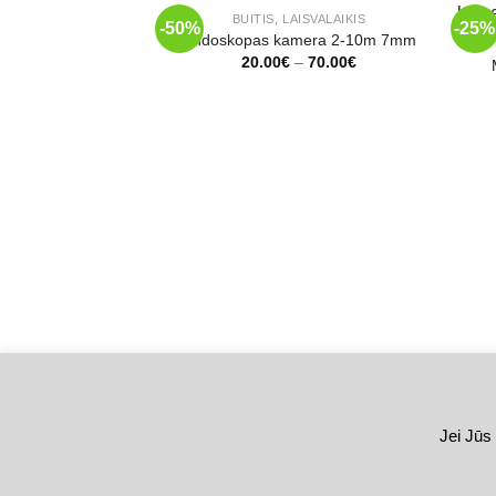
+
BUITIS, LAISVALAIKIS
-50%
-25%
Endoskopas kamera 2-10m 7mm
Price
20.00
€
–
70.00
€
range:
20.00€
through
70.00€
Jei Jūs 
KONTAKTAI
APM
Copyright 2026