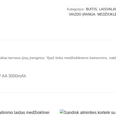
Kategorijos:
BUITIS, LAISVALA
VAIZDO ĮRANGA
,
MEDŽIOKL
kiai tarnaus jūsų įrenginiui. Ypač tinka medžioklinėms kameroms, nakt
.2V AA 3000mAh