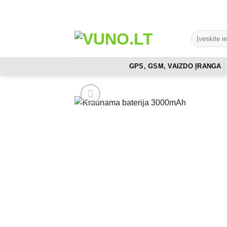
Skip
to
content
Ieškoti:
GPS, GSM, VAIZDO ĮRANGA