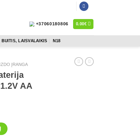
0.00
€
+37060180806
BUITIS, LAISVALAIKIS
N18
AIZDO ĮRANGA
terija
1.2V AA
Į