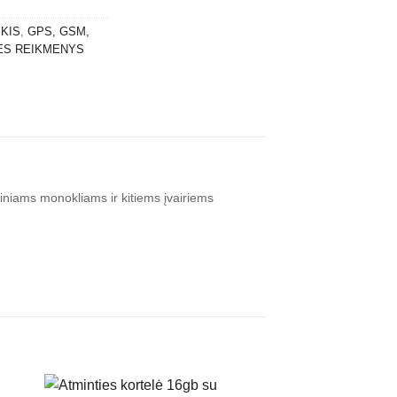
IKIS
,
GPS, GSM,
ĖS REIKMENYS
iniams monokliams ir kitiems įvairiems