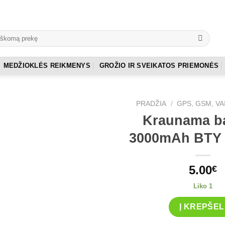
MEDŽIOKLĖS REIKMENYS
GROŽIO IR SVEIKATOS PRIEMONĖS
PRADŽIA
/
GPS, GSM, V
Kraunama ba
3000mAh BTY 
5.00
€
Liko 1
Į KREPŠEL