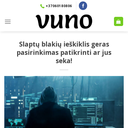
Skip
+37060180806
to
content
Slaptų blakių ieškiklis geras
pasirinkimas patikrinti ar jus
seka!