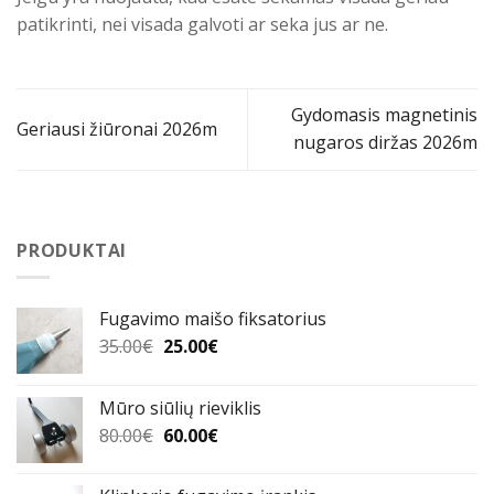
patikrinti, nei visada galvoti ar seka jus ar ne.
Gydomasis magnetinis
Geriausi žiūronai 2026m
nugaros diržas 2026m
PRODUKTAI
Fugavimo maišo fiksatorius
Original
Current
35.00
€
25.00
€
price
price
was:
is:
Mūro siūlių rieviklis
35.00€.
25.00€.
Original
Current
80.00
€
60.00
€
price
price
was:
is: