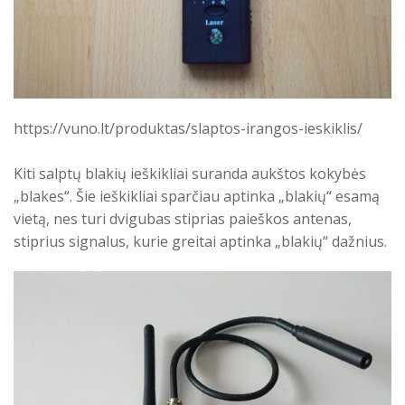
https://vuno.lt/produktas/slaptos-irangos-ieskiklis/
Kiti salptų blakių ieškikliai suranda aukštos kokybės
„blakes“. Šie ieškikliai sparčiau aptinka „blakių“ esamą
vietą, nes turi dvigubas stiprias paieškos antenas,
stiprius signalus, kurie greitai aptinka „blakių“ dažnius.