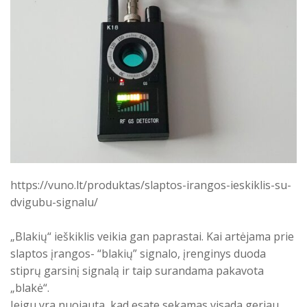
https://vuno.lt/produktas/slaptos-irangos-ieskiklis-su-
dvigubu-signalu/
„Blakių“ ieškiklis veikia gan paprastai. Kai artėjama prie
slaptos įrangos- “blakių” signalo, įrenginys duoda
stiprų garsinį signalą ir taip surandama pakavota
„blakė“.
Jeigu yra nuojauta, kad esate sekamas visada geriau