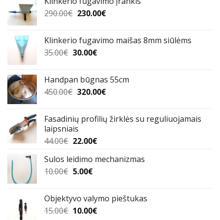
Klinkerio fugavimo įrankis
80.00€.
60.00€.
Original
Current
290.00
€
230.00
€
price
price
was:
is:
Klinkerio fugavimo maišas 8mm siūlėms
290.00€.
230.00€.
Original
Current
35.00
€
30.00
€
price
price
was:
is:
Handpan būgnas 55cm
35.00€.
30.00€.
Original
Current
450.00
€
320.00
€
price
price
was:
is:
Fasadinių profilių žirklės su reguliuojamais
450.00€.
320.00€.
laipsniais
Original
Current
44.00
€
22.00
€
price
price
Sulos leidimo mechanizmas
was:
is:
Original
Current
10.00
€
44.00€.
5.00
€
22.00€.
price
price
was:
is:
Objektyvo valymo pieštukas
10.00€.
5.00€.
Original
Current
15.00
€
10.00
€