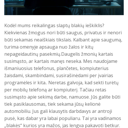
Kodėl mums reikalingas slaptų blakių ieškiklis?
Kiekvienas žmogus nori būti saugus, privatus ir nenori
būti sekamas neaiškiais tikslais. Kalbant apie saugumą,
turima omenyje apsauga nuo žalos ir kitų
nepageidautinų pasekmių.Daugelis žmonių kartais
susimąsto, ar kartais manęs neseka. Mes naudojame
išmaniuosius telefonus, plančetes, kompiuterius
žaisdami, skambindami, susirašinėdami per įvairias
programėles ir kita.. Neretas galvoja, kad sekti turėtų
per mobilų telefoną ar kompiuterį. Tačiau retas
susimąsto apie sekimą darbe, namuose. Jūs galite būti
tiek pasiklausomas, tiek sekama jūsų kelionė
automobiliu. Jus gali klausytis darbdavys ar antroji
pusė, kas dabar yra labai populiaru. Tai yra vadinamos
„blakės“ kurios yra mažos, jas lengva pakavoti betkur.