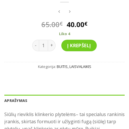
Original
Current
65.00
40.00
€
€
price
price
Liko 4
was:
is:
produkto kiekis: Siūlių rieviklis klinkerio plyt
65.00€.
40.00€.
Į KREPŠELĮ
Kategorija:
BUITIS, LAISVALAIKIS
APRAŠYMAS
Siūlių rieviklis klinkerio plytelėms– tai specialus rankinis
įrankis, skirtas formuoti ir užlyginti fugą (siūlę) tarp
plytelių, ypač klinkerio ar plytų mūre. Puikiai