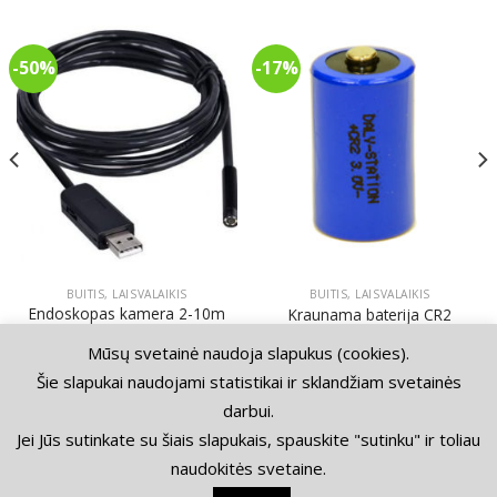
-50%
-17%
BUITIS, LAISVALAIKIS
BUITIS, LAISVALAIKIS
Endoskopas kamera 2-10m
Kraunama baterija CR2
7mm
Original
Current
30.00
€
25.00
€
price
price
Price
Mūsų svetainė naudoja slapukus (cookies).
20.00
€
–
70.00
€
was:
is:
range:
30.00€.
25.00€.
20.00€
Šie slapukai naudojami statistikai ir sklandžiam svetainės
through
70.00€
darbui.
KONTAKTAI
APMOKĖJIMAS IR PRISTATYMAS
PIRKIMO TAISYKLĖS
Jei Jūs sutinkate su šiais slapukais, spauskite "sutinku" ir toliau
PRIVATUMO POLITIKA
GRĄŽINIMAS
naudokitės svetaine.
Copyright 2026 © Visos teisės saugomos. Puslapio turinį