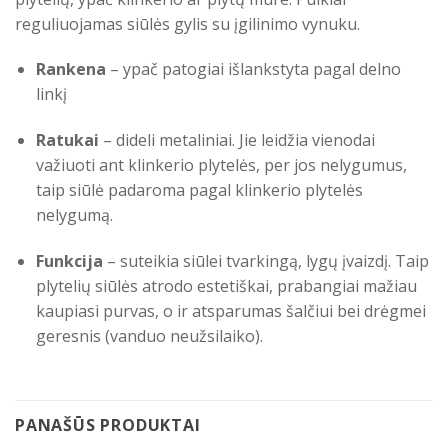
reguliuojamas siūlės gylis su įgilinimo vynuku.
Rankena
– ypač patogiai išlankstyta pagal delno
linkį
Ratukai
– dideli metaliniai. Jie leidžia vienodai
važiuoti ant klinkerio plytelės, per jos nelygumus,
taip siūlė padaroma pagal klinkerio plytelės
nelygumą.
Funkcija
– suteikia siūlei tvarkingą, lygų įvaizdį. Taip
plytelių siūlės atrodo estetiškai, prabangiai mažiau
kaupiasi purvas, o ir atsparumas šalčiui bei drėgmei
geresnis (vanduo neužsilaiko).
PANAŠŪS PRODUKTAI