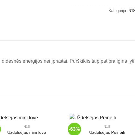
Kategorija:
N1
didesnės energijos nei įprastai. Purškiklis taip pat prailgina lyti
+
N18
N18
-63%
Uždelsėjas mini love
Uždelsėjas Peineili