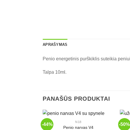
APRAŠYMAS
Penio energetinis purškiklis suteikia peniui 
Talpa 10ml.
PANAŠŪS PRODUKTAI
+
+
N18
-44%
-50%
Penio narvas V4