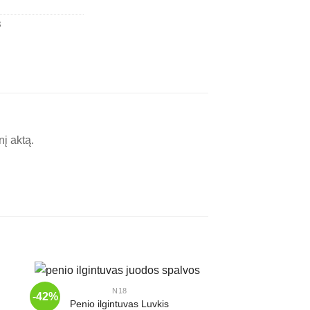
8
nį aktą.
+
N18
-42%
-44%
Penio ilgintuvas Luvkis