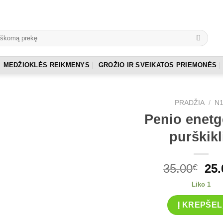
MEDŽIOKLĖS REIKMENYS
GROŽIO IR SVEIKATOS PRIEMONĖS
PRADŽIA
/
N
Penio enetg
purškikl
Ori
35.00
25.
€
pri
Liko 1
wa
35.
Į KREPŠEL