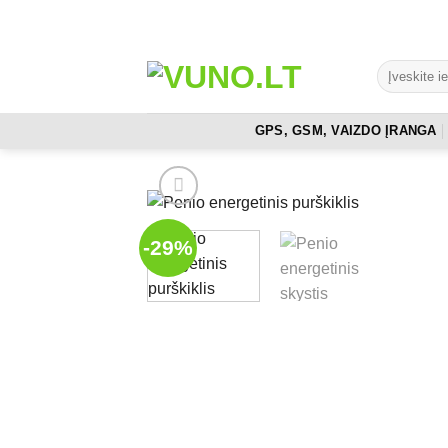
Skip
to
content
Ieškoti:
GPS, GSM, VAIZDO ĮRANGA
-29%