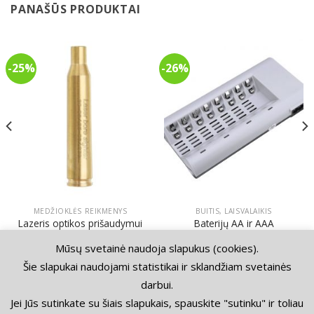
PANAŠŪS PRODUKTAI
-25%
-26%
MEDŽIOKLĖS REIKMENYS
BUITIS, LAISVALAIKIS
Lazeris optikos prišaudymui
Baterijų AA ir AAA
30-06/.25-06/270 kalibras
pakrovėjas 8 lizdų
Original
Current
Original
Current
Mūsų svetainė naudoja slapukus (cookies).
40.00
€
30.00
€
39.00
€
29.00
€
price
price
price
price
was:
is:
was:
is:
Šie slapukai naudojami statistikai ir sklandžiam svetainės
40.00€.
30.00€.
39.00€.
29.00€.
darbui.
KONTAKTAI
APMOKĖJIMAS IR PRISTATYMAS
PIRKIMO TAISYKLĖS
Jei Jūs sutinkate su šiais slapukais, spauskite "sutinku" ir toliau
PRIVATUMO POLITIKA
GRĄŽINIMAS