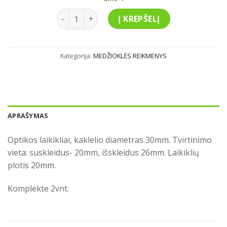
was:
is:
produkto kiekis: Optikos laikikliai
20.00€.
15.00€.
Į KREPŠELĮ
Kategorija:
MEDŽIOKLĖS REIKMENYS
APRAŠYMAS
Optikos laikikliai, kaklelio diametras 30mm. Tvirtinimo
vieta: suskleidus- 20mm, išskleidus 26mm. Laikiklių
plotis 20mm.
Komplekte 2vnt.