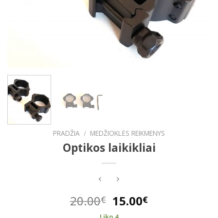
PRADŽIA
/
MEDŽIOKLĖS REIKMENYS
Optikos laikikliai
Original
Current
20.00
15.00
€
€
price
price
Liko 4