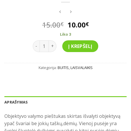
Original
Current
15.00
10.00
€
€
price
price
Liko 3
was:
is:
produkto kiekis: Objektyvo valymo pieštukas
15.00€.
10.00€.
Į KREPŠELĮ
Kategorija:
BUITIS, LAISVALAIKIS
APRAŠYMAS
Objektyvo valymo pieštukas skirtas išvalyti objektyvą
ypač švariai be jokių taškų,dėmių. Vienoj pusėje yra
švelni šluotelė dulkėms nuvalyti,o kitoj pusėje dėmių