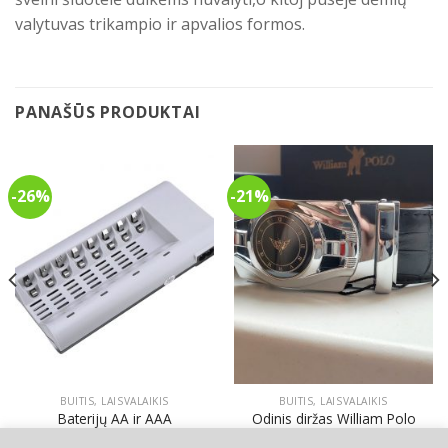
valytuvas trikampio ir apvalios formos.
PANAŠŪS PRODUKTAI
-26%
-21%
BUITIS, LAISVALAIKIS
BUITIS, LAISVALAIKIS
Baterijų AA ir AAA
Odinis diržas William Polo
pakrovėjas 8 lizdų
Original
Current
95.00
€
75.00
€