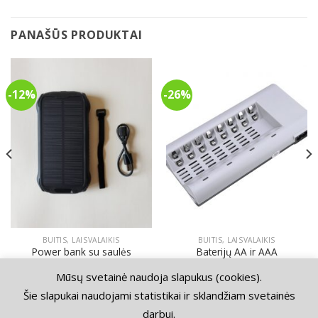
PANAŠŪS PRODUKTAI
-12%
-26%
BUITIS, LAISVALAIKIS
BUITIS, LAISVALAIKIS
Power bank su saulės
Baterijų AA ir AAA
baterija 26800mAh
pakrovėjas 8 lizdų
Original
Current
Original
Current
Mūsų svetainė naudoja slapukus (cookies).
85.00
€
75.00
€
39.00
€
29.00
€
price
price
price
price
was:
is:
was:
is:
Šie slapukai naudojami statistikai ir sklandžiam svetainės
85.00€.
75.00€.
39.00€.
29.00€.
darbui.