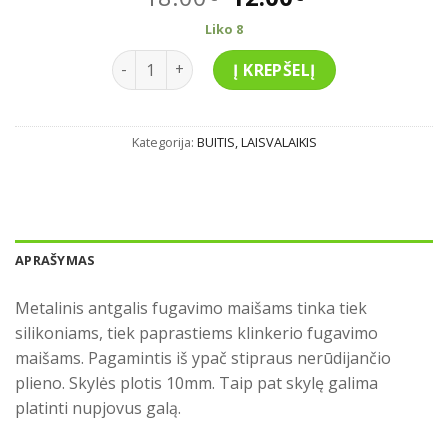
price
price
Liko 8
was:
is:
produkto kiekis: Metalinis antgalis fugavim
18.00€.
12.00€.
Į KREPŠELĮ
Kategorija:
BUITIS, LAISVALAIKIS
APRAŠYMAS
Metalinis antgalis fugavimo maišams tinka tiek
silikoniams, tiek paprastiems klinkerio fugavimo
maišams. Pagamintis iš ypač stipraus nerūdijančio
plieno. Skylės plotis 10mm. Taip pat skylę galima
platinti nupjovus galą.