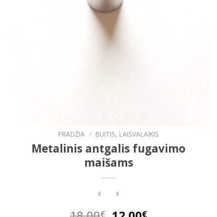
PRADŽIA
/
BUITIS, LAISVALAIKIS
Metalinis antgalis fugavimo
maišams
Original
Current
18.00
12.00
€
€