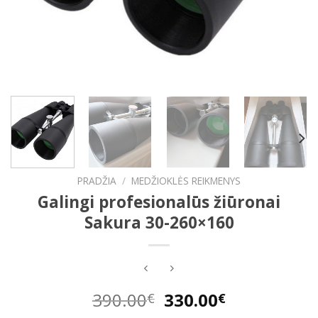
PRADŽIA
/
MEDŽIOKLĖS REIKMENYS
Galingi profesionalūs žiūronai
Sakura 30-260×160
Original
Current
390.00
330.00
€
€
price
price