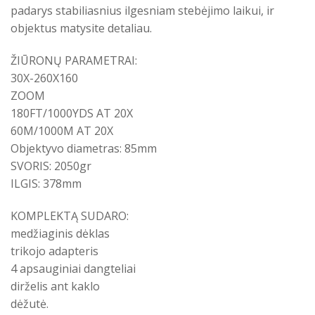
padarys stabiliasnius ilgesniam stebėjimo laikui, ir
objektus matysite detaliau.
ŽIŪRONŲ PARAMETRAI:
30X-260X160
ZOOM
180FT/1000YDS AT 20X
60M/1000M AT 20X
Objektyvo diametras: 85mm
SVORIS: 2050gr
ILGIS: 378mm
KOMPLEKTĄ SUDARO:
medžiaginis dėklas
trikojo adapteris
4 apsauginiai dangteliai
dirželis ant kaklo
dėžutė.