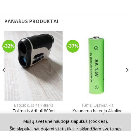
PANAŠŪS PRODUKTAI
-32%
-37%
MEDŽIOKLĖS REIKMENYS
BUITIS, LAISVALAIKIS
Kraunama baterija Alkaline
Tolimatis Artbull 800m
1.5V AA 3000mAh 3vnt
Original
Current
120.00
€
82.00
€
price
price
Original
Current
Mūsų svetainė naudoja slapukus (cookies).
38.00
€
24.00
€
was:
is:
price
price
120.00€.
82.00€.
was:
is:
Šie slapukai naudojami statistikai ir sklandžiam svetainės