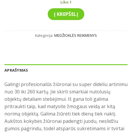
Liko 1
was:
is:
390.00€.
330.00€.
Į KREPŠELĮ
Kategorija:
MEDŽIOKLĖS REIKMENYS
APRAŠYMAS
Galingi profesionalūs žiūronai su super dideliu artinimu
nuo 30 iki 260 kartų. Jie skirti smarkiai nutolusių
objektų detaliam stebėjimui. Iš gana toli galima
pritraukti taip, kad matysite žmogaus veidą ar kitą
norimą objektą. Galima žiūrėti tiek dieną tiek naktį.
Aukštos kokybės žiūronai padengti juodu, neslidžiu
gumos pagrindu, todėl atsparūs sukrėtimams ir tvirtai