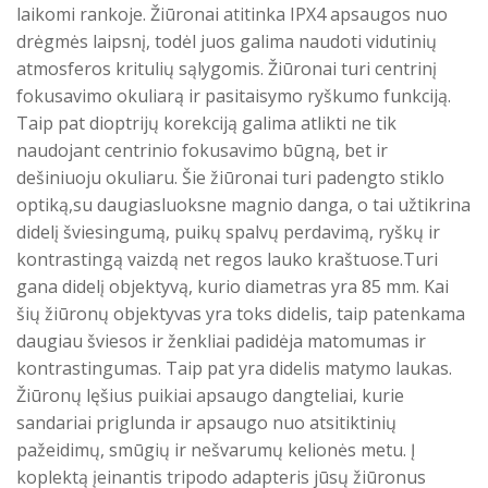
laikomi rankoje. Žiūronai atitinka IPX4 apsaugos nuo
drėgmės laipsnį, todėl juos galima naudoti vidutinių
atmosferos kritulių sąlygomis. Žiūronai turi centrinį
fokusavimo okuliarą ir pasitaisymo ryškumo funkciją.
Taip pat dioptrijų korekciją galima atlikti ne tik
naudojant centrinio fokusavimo būgną, bet ir
dešiniuoju okuliaru. Šie žiūronai turi padengto stiklo
optiką,su daugiasluoksne magnio danga, o tai užtikrina
didelį šviesingumą, puikų spalvų perdavimą, ryškų ir
kontrastingą vaizdą net regos lauko kraštuose.Turi
gana didelį objektyvą, kurio diametras yra 85 mm. Kai
šių žiūronų objektyvas yra toks didelis, taip patenkama
daugiau šviesos ir ženkliai padidėja matomumas ir
kontrastingumas. Taip pat yra didelis matymo laukas.
Žiūronų lęšius puikiai apsaugo dangteliai, kurie
sandariai priglunda ir apsaugo nuo atsitiktinių
pažeidimų, smūgių ir nešvarumų kelionės metu. Į
koplektą įeinantis tripodo adapteris jūsų žiūronus