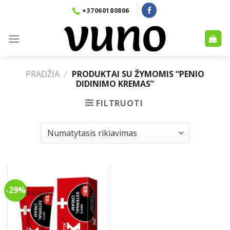
Skip
+37060180806
to
content
PRADŽIA
/
PRODUKTAI SU ŽYMOMIS “PENIO
DIDINIMO KREMAS”
FILTRUOTI
-29%