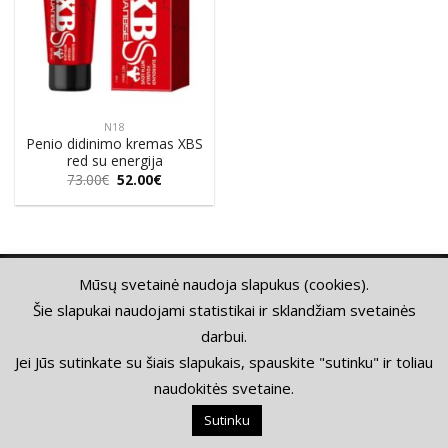
N18
Penio didinimo kremas XBS
red su energija
Original
Current
73.00
€
52.00
€
price
price
was:
is:
73.00€.
52.00€.
KONTAKTAI
APMOKĖJIMAS IR PRISTATYMAS
PIRKIMO TAISYKLĖS
Mūsų svetainė naudoja slapukus (cookies).
PRIVATUMO POLITIKA
GRĄŽINIMAS
Šie slapukai naudojami statistikai ir sklandžiam svetainės
Copyright 2026 © Visos teisės saugomos. Puslapio turinį
darbui.
kopijuoti griežtai draudžiama Vuno.lt™
Jei Jūs sutinkate su šiais slapukais, spauskite "sutinku" ir toliau
naudokitės svetaine.
Sutinku